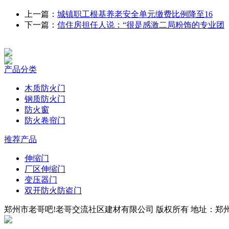
上一篇：
城镇职工根基养老安全单元缴费比例降至16
下一篇：
信住房担任人说：“很是感激二局粉饰的专业团
产品分类
木质防火门
钢质防火门
防火窗
防火卷帘门
推荐产品
伸缩门
厂区伸缩门
变压器门
双开防火防盗门
郑州市老哥吧!老哥交流社区建材有限公司 版权所有 地址：郑州市四