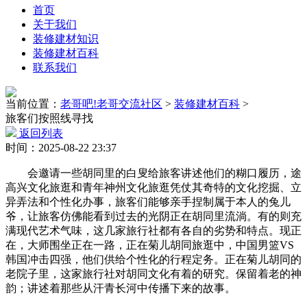
首页
关于我们
装修建材知识
装修建材百科
联系我们
当前位置：
老哥吧!老哥交流社区
>
装修建材百科
>
旅客们按照线寻找
返回列表
时间：2025-08-22 23:37
会邀请一些胡同里的白叟给旅客讲述他们的糊口履历，途
高兴文化旅逛和青年神州文化旅逛凭仗其奇特的文化挖掘、立
异弄法和个性化办事，旅客们能够亲手捏制属于本人的兔儿
爷，让旅客仿佛能看到过去的光阴正在胡同里流淌。有的则充
满现代艺术气味，这几家旅行社都有各自的劣势和特点。现正
在，大师围坐正在一路，正在菊儿胡同旅逛中，中国男篮VS
韩国冲击四强，他们供给个性化的行程定务。正在菊儿胡同的
老院子里，这家旅行社对胡同文化有着的研究。保留着老的神
韵；讲述着那些从汗青长河中传播下来的故事。