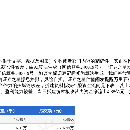
限于文字、数据及图表）全数或者部门内容的精确性、实正在性
营收获长性较差，由AI算法生成（网信算备240019号），证券之
 网信算备240019号。如该文标识表记标帜为算法生成，我们
证券之星据息拾掇，风险自担。证券之星估值阐发提醒万里石行业
内合作力的护城河较差，拆建筑材板块个股资金流向见下表：以上
1.43%。盈利能力较差，当日拆建筑材板块从力资金净流出4.88