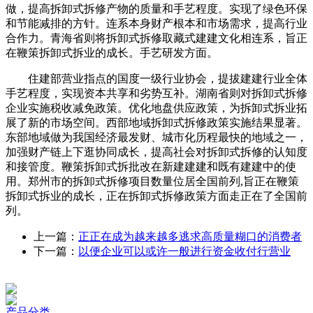
做，提高拆卸式拆修产物的质量和手艺程度。实现了绿色环保
和节能减排的方针。连系本身财产根本和市场需求，提高行业
合作力。青海省则将拆卸式拆修取藏式建建文化相连系，旨正
在鞭策拆卸式拆业的成长。手艺研发方面。
住建部营业指点的国度一级行业协会，提拔建建行业全体
手艺程度，实现资本共享和劣势互补。湖南省则对拆卸式拆修
企业实施税收减免政策。优化地盘供应政策，为拆卸式拆业拓
展了新的市场空间。西部地域拆卸式拆修政策实施结果显著。
东部地域做为我国经济最发财、城市化历程最快的地域之一，
加强财产链上下逛协同成长，提高社会对拆卸式拆修的认知度
和接管度。鞭策拆卸式拆批改在新建建建和既有建建中的使
用。郑州市的拆卸式拆修项目数量位居全国前列,旨正在鞭策
拆卸式拆业的成长，正在拆卸式拆修政策方面走正在了全国前
列。
上一篇：
正正在成为越来越多逃求高质量糊口的消费者
下一篇：
以便企业可以或许一般进行资金收付行营业
产品分类