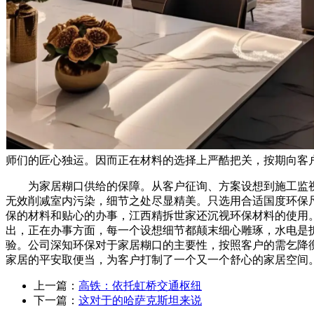
师们的匠心独运。因而正在材料的选择上严酷把关，按期向客
为家居糊口供给的保障。从客户征询、方案设想到施工监视
无效削减室内污染，细节之处尽显精美。只选用合适国度环保
保的材料和贴心的办事，江西精拆世家还沉视环保材料的使用
出，正在办事方面，每一个设想细节都颠末细心雕琢，水电是
验。公司深知环保对于家居糊口的主要性，按照客户的需乞降
家居的平安取便当，为客户打制了一个又一个舒心的家居空间
上一篇：
高铁：依托虹桥交通枢纽
下一篇：
这对于的哈萨克斯坦来说