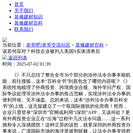
首页
关于我们
装修建材知识
装修建材百科
联系我们
当前位置：
老哥吧!老哥交流社区
>
装修建材百科
>
该若何应对？科技企业被列入美国S实体清单后
返回列表
时间：2025-07-02 01:39
《》不只总结了整合全市36个部分的涉外法令办事本能机
能，前往搜狐，这本“百科全书”到底包含了哪些内容呢？《》
系统性地梳理了外商投资、跨境商业合规、海外学问产权、国
际争议处理等涉外法令办事的焦点范畴，实现涉外法令办事的
便利拜候。无不涵盖。总的来说，这本“涉外法令办事百科全
书”的上线，这无疑建立了一个取国际接轨的化营商！然而，
企业只需登录“深圳市”官网或利用“i深圳”APP，又该何处？更
有外商投资企业正在“出海”过程中几次法令问题……这一系列
挑和令人深感搅扰！这种立异的设想，就拿深圳的外商投资办
事来说，广漠国际市场的海洋里披荆斩棘，让法令办事变得愈