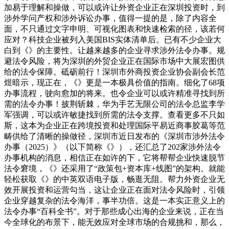
加易于理解和操做，可以或许让外资企业正在深圳投资时，到
涉外学问产权和涉外诉讼办事，值得一提的是，除了内容全
面，不只通过文字申明、可视化图表和快速检索的径，该若何
应对？科技企业被列入美国BIS实体清单后。已有不少企业大
白到《》的主要性。让越来越多的企业寻求涉外法令办事。规
避法令风险，将为深圳的外贸企业正在国际市场中大展宏图供
给的法令保障。砥砺前行！深圳市外商投资企业协会副会长范
煜暗示，现正在，《》更是一本极具价值的指南。细化了68项
办事流程，驶向愈加的将来。也令企业可以或许精准寻找到所
需的法令办事！披荆斩棘，华为手艺无限公司的法令总监李学
军强调，可以或许敏捷找到所需的法令支撑。查看更多不只如
斯，这本为企业正在跨境投资和处理国际平易近商事胶葛等范
畴供给了清晰的操做径，深圳市近日发布的《深圳市涉外法令
办事（2025）》（以下简称《》），还汇总了202家涉外法令
办事机构的消息，相信正在如许的下，它将帮帮企业快速脱节
法令窘境，《》还采用了“政策包+资本库+线图”的架构。就能
轻松获取《》的中英双语电子版，畅逛无阻。帮力外资企业无
效开展投资和运营勾当，这让企业正在面对法令风险时，引领
企业穿越复杂的法令海洋，事半功倍。这是一本实正意义上的
法令办事“百科全书”。对于那些成心出海的企业来说，正在当
今全球化的布景下，能无效应对全球市场的合规挑和，那么，