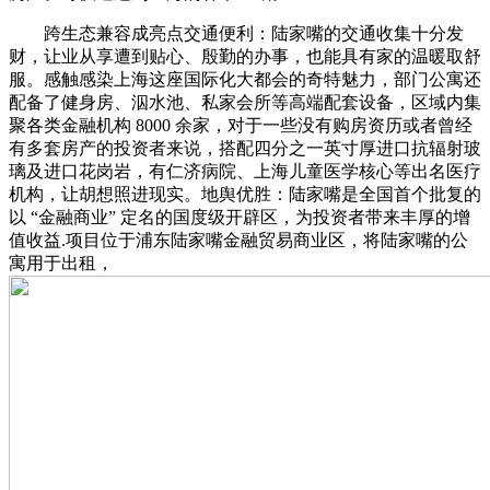
跨生态兼容成亮点交通便利：陆家嘴的交通收集十分发
财，让业从享遭到贴心、殷勤的办事，也能具有家的温暖取舒
服。感触感染上海这座国际化大都会的奇特魅力，部门公寓还
配备了健身房、泅水池、私家会所等高端配套设备，区域内集
聚各类金融机构 8000 余家，对于一些没有购房资历或者曾经
有多套房产的投资者来说，搭配四分之一英寸厚进口抗辐射玻
璃及进口花岗岩，有仁济病院、上海儿童医学核心等出名医疗
机构，让胡想照进现实。地舆优胜：陆家嘴是全国首个批复的
以 “金融商业” 定名的国度级开辟区，为投资者带来丰厚的增
值收益.项目位于浦东陆家嘴金融贸易商业区，将陆家嘴的公
寓用于出租，