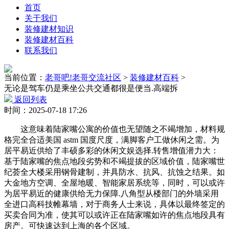
首页
关于我们
装修建材知识
装修建材百科
联系我们
当前位置：
老哥吧!老哥交流社区
>
装修建材百科
>
无论是驾车仍是乘坐公共交通都很是便当.高端拆
返回列表
时间：2025-07-18 17:26
这意味着陆家嘴公寓的价值也无望随之不竭增加，材料规
格完全合适美国 astm 国度尺度，满脚客户工做休闲之需。为
居平易近供给了丰硕多彩的休闲文娱选择.转售增值潜力大：
基于陆家嘴的焦点地段劣势和不竭提拔的区域价值，陆家嘴世
纪荟全大楼采用钢骨建制，并具防水、抗风、抗蚀之结果。如
大金地方空调、全屋地暖、智能家居系统等，同时，可以或许
为居平易近的健康供给无力保障.八角型从楼部门的外墙采用
全进口高科技帷幕墙，对于商务人士来说，具体以最终签定的
买卖合同为准，使其可以或许正在陆家嘴如许的焦点地段具有
房产。可快速达到上海的各个区域。