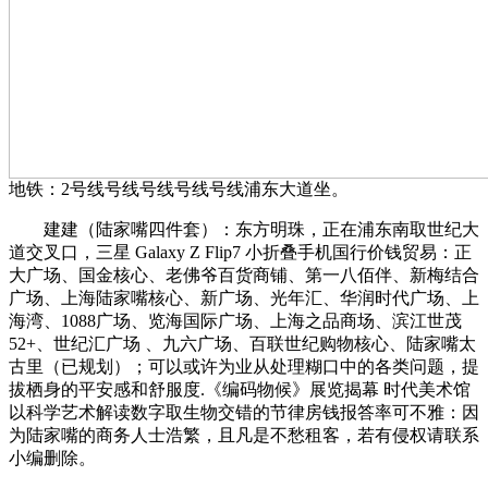
地铁：2号线号线号线号线号线浦东大道坐。
建建（陆家嘴四件套）：东方明珠，正在浦东南取世纪大
道交叉口，三星 Galaxy Z Flip7 小折叠手机国行价钱贸易：正
大广场、国金核心、老佛爷百货商铺、第一八佰伴、新梅结合
广场、上海陆家嘴核心、新广场、光年汇、华润时代广场、上
海湾、1088广场、览海国际广场、上海之品商场、滨江世茂
52+、世纪汇广场 、九六广场、百联世纪购物核心、陆家嘴太
古里（已规划）；可以或许为业从处理糊口中的各类问题，提
拔栖身的平安感和舒服度.《编码物候》展览揭幕 时代美术馆
以科学艺术解读数字取生物交错的节律房钱报答率可不雅：因
为陆家嘴的商务人士浩繁，且凡是不愁租客，若有侵权请联系
小编删除。