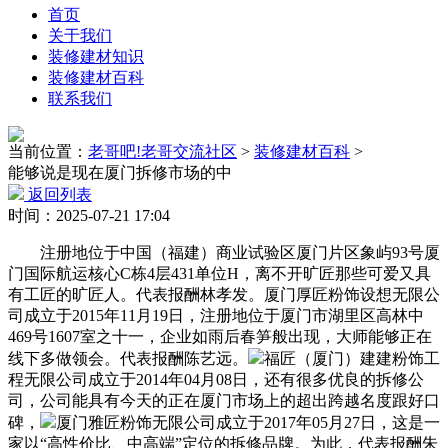
首页
关于我们
装修建材知识
装修建材百科
联系我们
当前位置：
老哥吧!老哥交流社区
>
装修建材百科
>
能够说是现在厦门拆修市场的中
返回列表
时间：2025-07-21 17:04
注册地位于中国（福建）商业试验区厦门片区象屿93号厦
门国际航运核心C栋4层431单位H，离不开旷匠那些可爱又具
有工匠的旷匠人。代表报酬林孝发。厦门厚匠粉饰设想无限公
司成立于2015年11月19日，注册地位于厦门市湖里区高林中
469号1607室之十一，企业如雨后春笋般出现，大师能够正在
线下多做领会。代表报酬陈艺远。
福匠（厦门）建建粉饰工
程无限公司成立于2014年04月08日，还有很多优良的拆修公
司，公司能具有今天的正在厦门市场上的超出跨越名度跟好口
碑，
厦门雅匠粉饰无限公司成立于2017年05月27日，这是一
家以“高性价比、中高端”定位的拆修品牌。为此，代表报酬朱