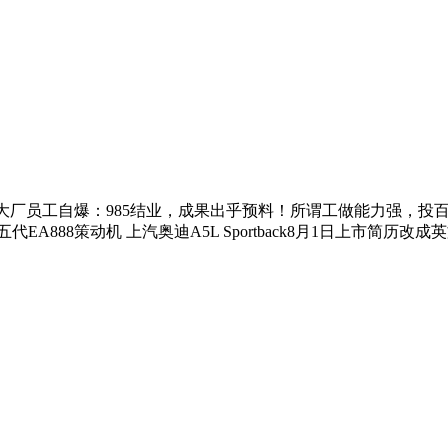
大厂员工自爆：985结业，成果出乎预料！所谓工做能力强，投百
88策动机 上汽奥迪A5L Sportback8月1日上市简历改成