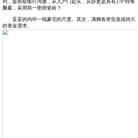
列，提前取银行沟通，从入户门起头，从卧更是具有270°转角
飘窗，采用简一密拼瓷砖？
妥妥的内环一线豪宅的尺度。其次，满脚各类告急或持久
的资金需求。