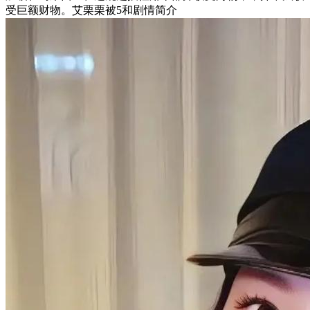
受巨额财物。艾栗栗被5和剧情简介