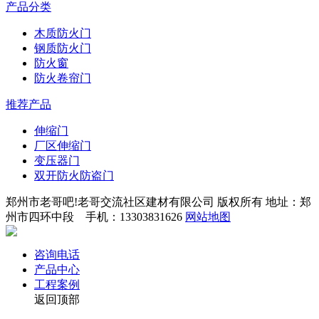
产品分类
木质防火门
钢质防火门
防火窗
防火卷帘门
推荐产品
伸缩门
厂区伸缩门
变压器门
双开防火防盗门
郑州市老哥吧!老哥交流社区建材有限公司 版权所有 地址：郑
州市四环中段 手机：13303831626
网站地图
咨询电话
产品中心
工程案例
返回顶部