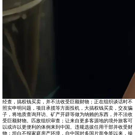
经查，搞权钱买卖，并不法收受巨额财物；正在组织谈话时不
照实申明问题，项目承揽等方面投机，大搞权钱买卖，交友骗
子，将地质查询拜访、矿产开辟等做为纳贿的东西，并不法收
受巨额财物。匹敌组织审查；让来自更多客源地的境外旅客可
以或许以更便利的体例来到中国。违规选拔任用干部并收受财
物；坦白不报家庭房产环境，自中国对多国片面免签以来，操