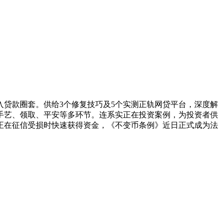
入贷款圈套。供给3个修复技巧及5个实测正轨网贷平台，深度解
手艺、领取、平安等多环节。连系实正在投资案例，为投资者供
正在征信受损时快速获得资金，《不变币条例》近日正式成为法