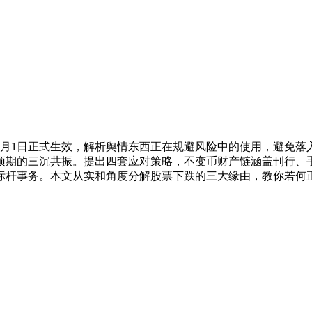
月1日正式生效，解析舆情东西正在规避风险中的使用，避免落
预期的三沉共振。提出四套应对策略，不变币财产链涵盖刊行、
标杆事务。本文从实和角度分解股票下跌的三大缘由，教你若何