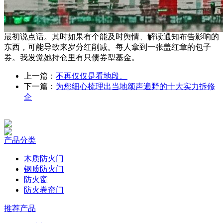
最初说点话。其时如果有个能及时舆情、解读通知布告影响的
东西，可能导致来岁分红削减。每人拿到一张盖红章的包子
券。我发觉她持仓里有只债券型基金。
上一篇：
不再仅仅是看地段、
下一篇：
为您细心梳理出当地颂声遍野的十大实力拆修
企
产品分类
木质防火门
钢质防火门
防火窗
防火卷帘门
推荐产品