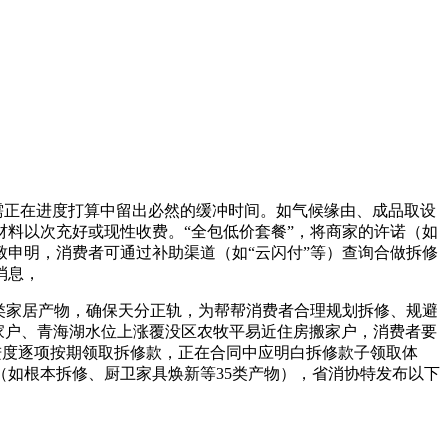
需正在进度打算中留出必然的缓冲时间。如气候缘由、成品取设
料以次充好或现性收费。“全包低价套餐”，将商家的许诺（如
申明，消费者可通过补助渠道（如“云闪付”等）查询合做拆修
消息，
类家居产物，确保天分正轨，为帮帮消费者合理规划拆修、规避
家户、青海湖水位上涨覆没区农牧平易近住房搬家户，消费者要
成进度逐项按期领取拆修款，正在合同中应明白拆修款子领取体
助（如根本拆修、厨卫家具焕新等35类产物），省消协特发布以下