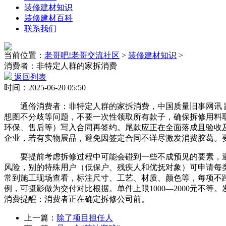
装修建材知识
装修建材百科
联系我们
当前位置：
老哥吧!老哥交流社区
>
装修建材知识
>
消费者：非特定人群的家拆消费
返回列表
时间：2025-06-20 05:50
通俗消费者：非特定人群的家拆消费，中国质量旧事网讯 跟
想图不分歧等问题，不要一次性领取所有款子，确保拆修用料
环保、售后等）写入合同再签约。尾款应正在全面落成且验收
企业，若有实物展品，避免因签定合同不详尽激发消费胶葛。
要提前考虑拆修过程中可能会碰到一些不成预见的要素，避免
风险，别的特殊用户（低保户、残疾人和优抚对象）可申请每
常到施工现场查看，标注尺寸、工艺、材质、颜色等，每项不跨
例，可摄影做为交付对比根据。单件上限1000—2000元不
消费提醒：消费者正在确定拆修公司前。
上一篇：
除了项目担任人