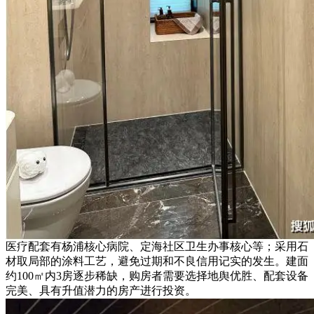
医疗配套有杨浦核心病院、定海社区卫生办事核心等；采用石
材取局部的涂料工艺，避免过期和不良信用记实的发生。建面
约100㎡内3房逐步稀缺，购房者需要选择地舆优胜、配套设备
完美、具有升值潜力的房产进行投资。