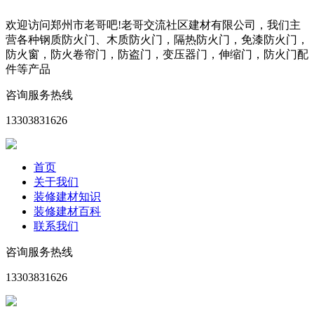
欢迎访问郑州市老哥吧!老哥交流社区建材有限公司，我们主
营各种钢质防火门、木质防火门，隔热防火门，免漆防火门，
防火窗，防火卷帘门，防盗门，变压器门，伸缩门，防火门配
件等产品
咨询服务热线
13303831626
首页
关于我们
装修建材知识
装修建材百科
联系我们
咨询服务热线
13303831626