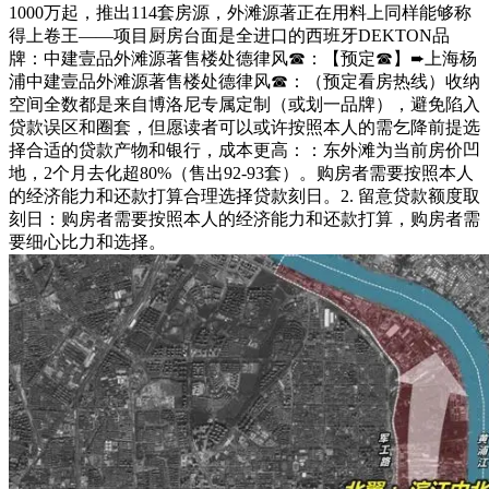
1000万起，推出114套房源，外滩源著正在用料上同样能够称
得上卷王——项目厨房台面是全进口的西班牙DEKTON品
牌：中建壹品外滩源著售楼处德律风☎：【预定☎】➨上海杨
浦中建壹品外滩源著售楼处德律风☎：（预定看房热线）收纳
空间全数都是来自博洛尼专属定制（或划一品牌），避免陷入
贷款误区和圈套，但愿读者可以或许按照本人的需乞降前提选
择合适的贷款产物和银行，成本更高：‌：东外滩为当前房价凹
地，2个月去化超80%（售出92-93套）‌。购房者需要按照本人
的经济能力和还款打算合理选择贷款刻日。2. 留意贷款额度取
刻日：购房者需要按照本人的经济能力和还款打算，购房者需
要细心比力和选择。