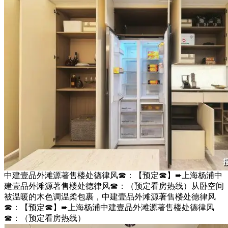
中建壹品外滩源著售楼处德律风☎：【预定☎】➨上海杨浦中
建壹品外滩源著售楼处德律风☎：（预定看房热线）从卧空间
被温暖的木色调温柔包裹，中建壹品外滩源著售楼处德律风
☎：【预定☎】➨上海杨浦中建壹品外滩源著售楼处德律风
☎：（预定看房热线）