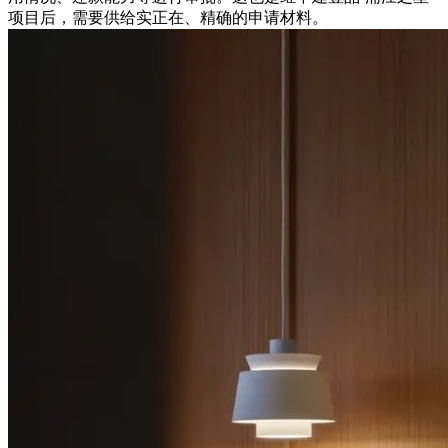
项目后，需要供给实正在、精确的申请材料。