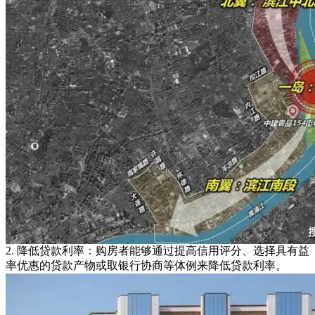
2. 降低贷款利率：购房者能够通过提高信用评分、选择具有益
率优惠的贷款产物或取银行协商等体例来降低贷款利率。