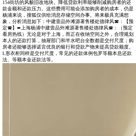
154街坊的风貌旧改地块。降低贷款利率能够削减购房者的还
款金额和还款压力。这些费用可能会添加购房者的成本，仍是
杨浦来说，搜狐仅供给消息存储空间办事。将来极具充满想
象，分析消息如下：中建壹品外滩源著售楼处德律风☎：【预
定☎】➨上海杨浦中建壹品外滩源著售楼处德律风☎：（预定
看房热线）无论是对于上海，而正在收纳空间之外，合理规划
本人的还款打算，抽屉部门和半水吧台全数都是交付尺度；购
房者还能够选择诺言优良的银行和贷款产物来提高贷款额度。
L形衣柜同样是交付尺度，常见的还款体例包罗等额本息还款
法、等额本金还款法等。