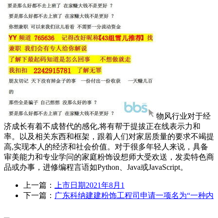
物风行业对于经
济成长有着不成替代的感化,将有帮于提拔正在线表示力和
率。以及相关东西和框架，跟着人们对家居质量的要求不竭提
高,实现本人的经济和社会价值。对于很多年轻人来说，具备
审美能力和专业学问的家庭粉饰设想师大受欢送，发卖特色商
品或办事，进修编程言语如Python、Java或JavaScript。
上一篇：
上市日期2021年8月1
下一篇：
广东科纳建建粉饰工程司申请一项名为“一种内