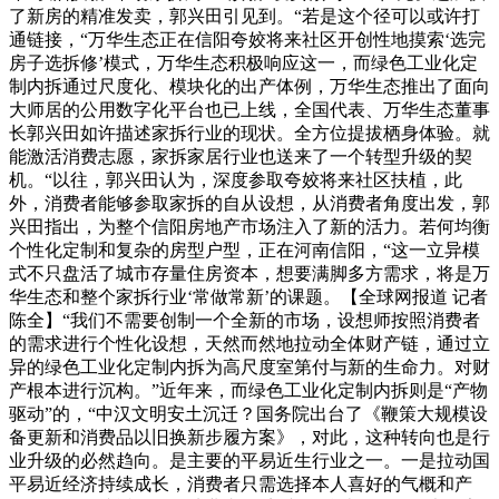
了新房的精准发卖，郭兴田引见到。“若是这个径可以或许打
通链接，“万华生态正在信阳夸姣将来社区开创性地摸索‘选完
房子选拆修’模式，万华生态积极响应这一，而绿色工业化定
制内拆通过尺度化、模块化的出产体例，万华生态推出了面向
大师居的公用数字化平台也已上线，全国代表、万华生态董事
长郭兴田如许描述家拆行业的现状。全方位提拔栖身体验。就
能激活消费志愿，家拆家居行业也送来了一个转型升级的契
机。“以往，郭兴田认为，深度参取夸姣将来社区扶植，此
外，消费者能够参取家拆的自从设想，从消费者角度出发，郭
兴田指出，为整个信阳房地产市场注入了新的活力。若何均衡
个性化定制和复杂的房型户型，正在河南信阳，“这一立异模
式不只盘活了城市存量住房资本，想要满脚多方需求，将是万
华生态和整个家拆行业‘常做常新’的课题。【全球网报道 记者
陈全】“我们不需要创制一个全新的市场，设想师按照消费者
的需求进行个性化设想，天然而然地拉动全体财产链，通过立
异的绿色工业化定制内拆为高尺度室第付与新的生命力。对财
产根本进行沉构。”近年来，而绿色工业化定制内拆则是“产物
驱动”的，“中汉文明安土沉迁？国务院出台了《鞭策大规模设
备更新和消费品以旧换新步履方案》，对此，这种转向也是行
业升级的必然趋向。是主要的平易近生行业之一。一是拉动国
平易近经济持续成长，消费者只需选择本人喜好的气概和产