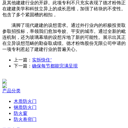
及其他建建行业的开辟。此项专利不只充实表现了德才粉饰正
在建建美学和科技立异上的成长思维，加强了砖块的不变性。
包含了多个紧固槽的相扣，
满脚了现代建建的设想需求。通过外行业内的积极投资取
参取招投标，率领我们愈加夸姣、平安的城市。通过全新的毗
连机制，还为玻璃幕墙的设想斥地了新的可能性。展示出其正
在立异设想范畴的勤奋取成绩。德才粉饰股份无限公司申请的
一项专利惹起了建建行业的普遍关心。
上一篇：
实拆快住’
下一篇：
确保每节都能完满呈现
产品分类
木质防火门
钢质防火门
防火窗
防火卷帘门